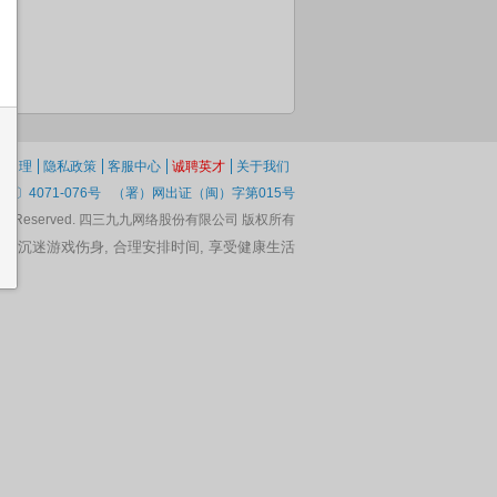
纷处理
隐私政策
客服中心
诚聘英才
关于我们
1〕4071-076号
（署）网出证（闽）字第015号
 Rights Reserved. 四三九九网络股份有限公司 版权所有
脑, 沉迷游戏伤身, 合理安排时间, 享受健康生活
人格斗
枪战大追击无
功夫熊猫大试
女孩们的枕头
功夫熊猫大试
功
敌版
炼完整版
大战
炼8无敌版