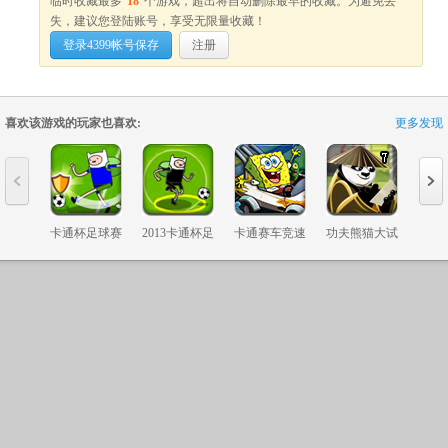
临时收藏最多
18
个游戏，超出将自动删除最早的收藏。为避免丢
失，建议您登陆账号，享受无限量收藏！
登录4399帐号保存
注册
喜欢该游戏的玩家也喜欢:
更多发现
4399新浪官方微博
网站地图
未成年人家长监护
纠
ICP证：闽B2-20040099
不良信息举报中心
闽网文〔202
Copyright©2004 -
2026 4399.com All
提示: 抵制不良游戏, 拒绝盗版游戏, 注意自我保护, 谨防受骗上当, 适度游戏益
卡通杯足球赛
2013卡通杯足
卡通赛车竞速
功夫熊猫大试
乐高
球赛
炼7