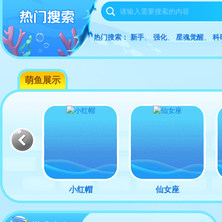
热门搜索：
新手
、
强化
、
星魂觉醒
、
科
萌鱼展示
三国群将传如何快速升级
三国群将传主线推不过怎么办
三国群将传武将的职业怎么选
小红帽
仙女座