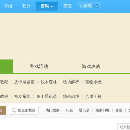
群组
积分
游戏
充值
小游戏
游戏活动
游戏攻略
教程
皮卡展览馆
伐木森林
牧场解析
宠物系统
教程
密友系统
皮卡通讯录
糖果幻境
合服汇总
目
搜全部栏目
热门搜索：
礼包
通讯录
糖果幻境
密友
玩家