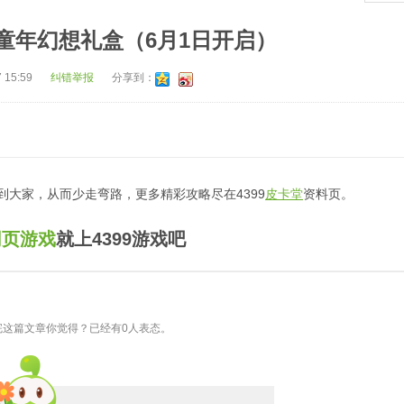
堂 童年幻想礼盒（6月1日开启）
 15:59
纠错举报
分享到：
到大家，从而少走弯路，更多精彩攻略尽在4399
皮卡堂
资料页。
网页游戏
就上4399游戏吧
完这篇文章你觉得？已经有0人表态。