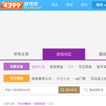
首页
群组
积分
游戏
所有文章
游戏动态
服
玩家必备
福利礼包
星座图鉴
DIY
宝宝系统
新手
官方精选
抽奖概率公示
原色礼券
vip门票
无法进入
搜本栏目
搜全部栏目
当前位置：
Touch触动
>
游戏动态
> 正文