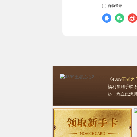
《4399
王者之
福利拿到手软!
起，热血已沸