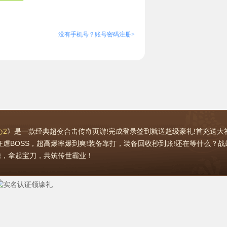
心2
》是一款经典超变合击传奇页游!完成登录签到就送超级豪礼!首充送大
狂虐BOSS，超高爆率爆到爽!装备靠打，装备回收秒到账!还在等什么？战
腾，拿起宝刀，共筑传世霸业！