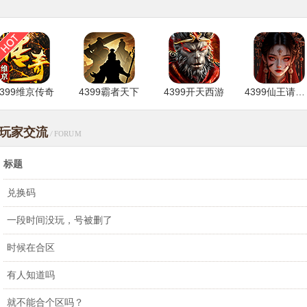
4399维京传奇
4399霸者天下
4399开天西游
4399仙王请留步
玩家交流
/
FORUM
标题
兑换码
一段时间没玩，号被删了
时候在合区
有人知道吗
就不能合个区吗？