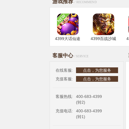
游戏推荐
/
RECOMMEND
4399大话仙途
4399百战沙城
客服中心
/
SERVICE
在线客服:
点击，为您服务
4399乱世诸侯
4399山河图志
充值客服:
点击，为您服务
客服热线:
400-683-4399
(转2)
充值电话:
400-683-4399
(转1)