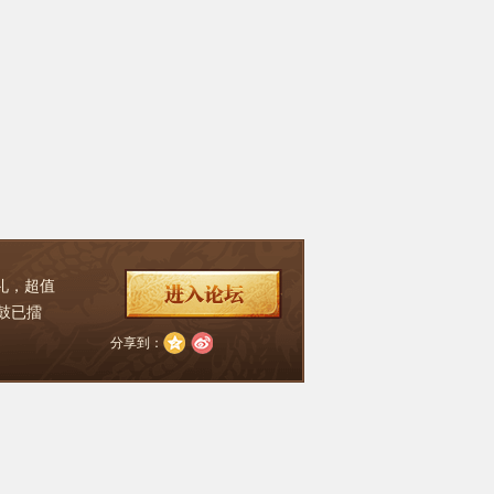
礼，超值
鼓已擂
分享到：