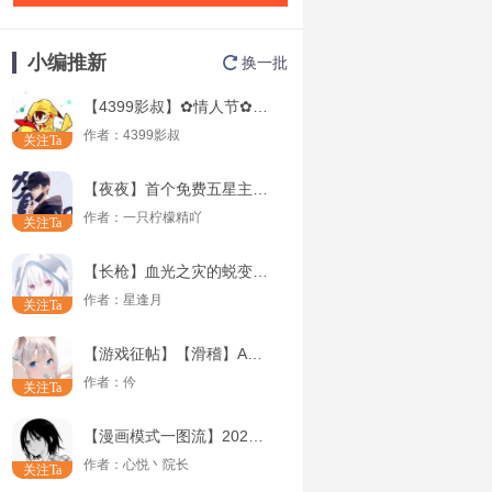
小编推新
换一批
【4399影叔】✿情人节✿蔚蓝测评
作者：
4399影叔
关注Ta
【夜夜】首个免费五星主武器---M762-空之境解析（申精）
作者：
一只柠檬精吖
关注Ta
【长枪】血光之灾的蜕变——信念-血与光II解析
作者：
星逢月
关注Ta
【游戏征帖】【滑稽】AK天蝎座&AR15赵云双解析
作者：
仱
关注Ta
【漫画模式一图流】2020年7月上半年版本生化猎魔武器推荐
作者：
心悦丶院长
关注Ta