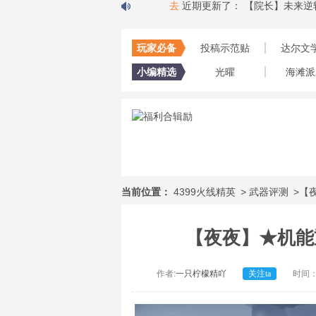
】炸弹人模式攻略
去
近期更新了：
【院长】未来逆转-逆转未
玩家必备
投稿示范贴
达尔文
小编精选
光曜
海滩派
当前位置：
4399火线精英
>
武器评测
>【
【夜夜】★机能
作者:
一只柠檬精吖
关注ta
时间：2