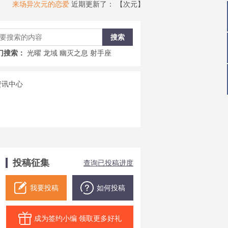
次元的恋爱
近期更新了：
【次元】时空穿梭，异界行者——传说角色贝瑟测评
痴情鸽
近期更新了：
【痴
门搜索：
光曜
龙域
幽灭之息
射手座
投稿征集
查询已投稿进度
我要投稿
如何投稿
成为签约小编 领取更多好礼