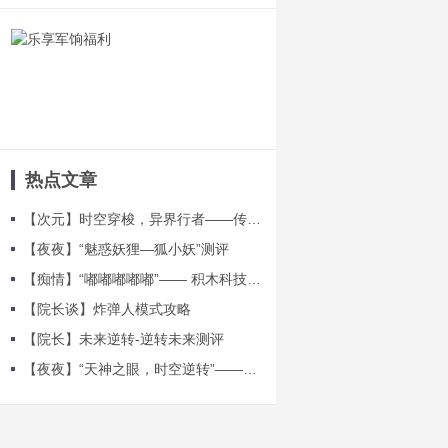
热点文章
【次元】时空穿梭，异界行者——传说角色贝瑟测评
【夜夜】“魅惑妖狸—狐小妖”测评
【痴情】“嘟嘟嘟嘟嘟”—— 积木科技测评
【院长谈】炸弹人模式攻略
【院长】未来逆转-逆转未来测评
【夜夜】“天神之眼，时空逆转”——浩日战神测评