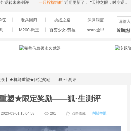
来测评
一只柠檬精吖
近期更新了：
“天神之眼，时空逆转”——浩日战神测评
来场异
学院
老兵回归
挑战之路
深渊洞窟
对
M200-鹰王
百变少女-劳拉
scar-金甲
近期热
夜夜】★机能重塑★限定奖励——狐·生测评
重塑★限定奖励——狐·生测评
纠错举报
023-03-01 15:04:58
291
点击收藏