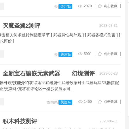
2970
点击收藏
去
关注Ta
】灭魔圣翼2测评
2023-07-31
 可点击相关词条跳转到指定章节 [ 武器属性与外观 ] [ 武器各模式伤害 ] [
式评价 ]
5901
点击收藏
去
关注Ta
】全新宝石镶嵌元素武器——幻境测评
2023-06-28
器外观/技能介绍获得途径武器属性武器数据对比武器玩法/武器搭配
正/更新/补充将在评论区一楼沙发展示可...
1460
点击收藏
痴情鸽
关注Ta
】积木科技测评
2023-06-11