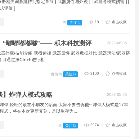
 可点击相关词条跳转到指定章节 [ 武器属性与外观 ] [ 武器各模式伤害 ] [
式评价 ]
10
点击收藏
去
关注Ta
】“嘟嘟嘟嘟嘟”—— 积木科技测评
2023-06-05
武器外观/技能介绍 获得途径 武器属性 武器数据对比 武器玩法/武器搭
可通过按Ctrl+F进行相...
3100
点击收藏
痴情鸽
关注Ta
谈】炸弹人模式攻略
2023-05-23
炸弹 轻轻的放在小朋友的后面 大家不要告诉他~ 炸弹人模式是17年
模式，将在本次更新复刻，是以生存为...
3974
点击收藏
去
关注Ta