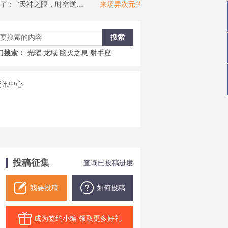
：
“天神之眼，时空逆转”——浩日战神测评
来场异次元的恋爱
近期更新了：
【次元】时空穿梭，异界行者——传说
门搜索：
光曜
龙域
幽灭之息
射手座
投稿征集
查询已投稿进度
我要投稿
如何投稿
成为签约小编 领取更多好礼