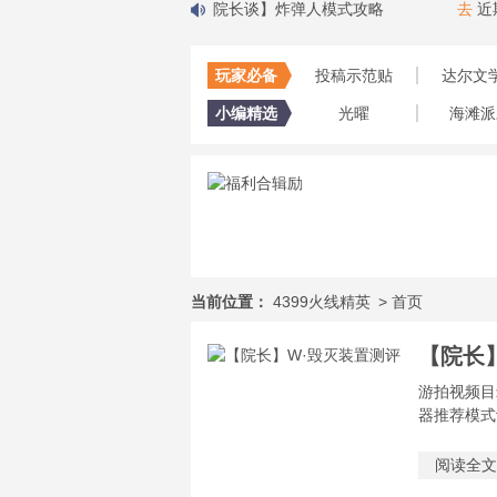
测评
去
近期更新了：
【院长谈】炸弹人模式攻略
去
近期更
玩家必备
投稿示范贴
达尔文
小编精选
光曜
海滩派
当前位置：
4399火线精英
>
首页
【院长
游拍视频目
器推荐模式
阅读全文