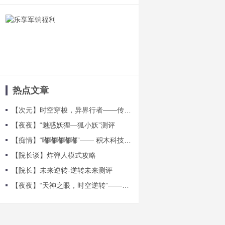
热点文章
【次元】时空穿梭，异界行者——传说角色贝瑟测评
【夜夜】“魅惑妖狸—狐小妖”测评
【痴情】“嘟嘟嘟嘟嘟”—— 积木科技测评
【院长谈】炸弹人模式攻略
【院长】未来逆转-逆转未来测评
【夜夜】“天神之眼，时空逆转”——浩日战神测评