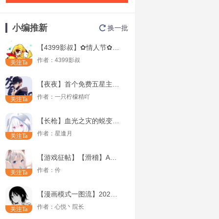
小编推新
换一批
【4399影叔】✿情人节✿蔚蓝测评
作者：
4399影叔
关注Ta
【夜夜】首个免费五星主武器---M762-空之境解析（申精）
作者：
一只柠檬精吖
关注Ta
【长枪】血光之灾的蜕变——信念-血与光II解析
作者：
星逢月
关注Ta
【游戏征帖】【滑稽】AK天蝎座&AR15赵云双解析
作者：
仱
关注Ta
【漫画模式一图流】2020年7月上半年版本生化猎魔武器推荐
作者：
心悦丶院长
关注Ta