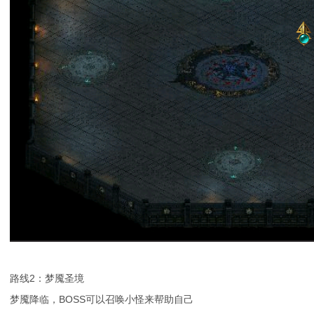
路线2：梦魇圣境
梦魇降临，BOSS可以召唤小怪来帮助自己