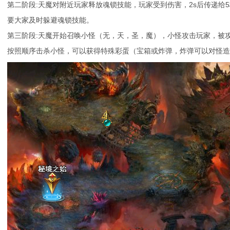
第二阶段:天魔对附近玩家释放魂锁技能，玩家受到伤害，2s后传递给
要大家及时躲避魂锁技能。
第三阶段:天魔开始召唤小怪（无，天，圣，魔），小怪攻击玩家，被
按照顺序击杀小怪，可以获得特殊彩蛋（宝箱或炸弹，炸弹可以对怪造