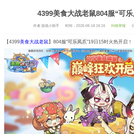
4399美食大战老鼠804服“可乐
作者:游戏小助手
时间：2026-06-18 16:16
纠错举报
可乐凤爪
【4399
美食大战老鼠
】804服“
”19日15时火热开启！