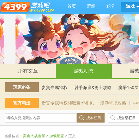
首页
群组
积分
游戏
所有文章
游戏动态
游
玩家必备
贵宾专属特权
射手海底&勇士攻略
魔塔150
官方精选
贵宾专属特权领取豪华礼包
漫游奇境攻略
中
搜本栏目
搜全部栏目
当前位置：
美食大战老鼠
>
游戏动态
> 正文