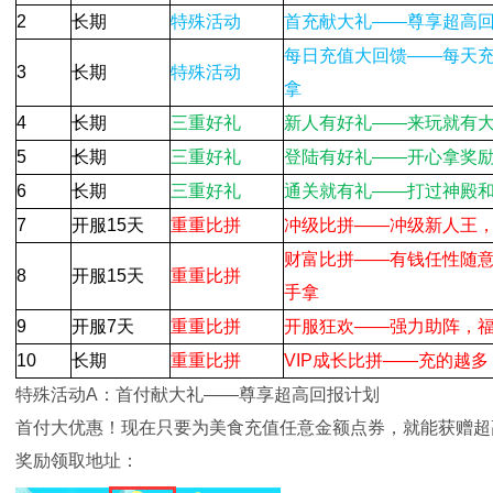
2
长期
特殊活动
首充献大礼——尊享超高
每日充值大回馈——每天
3
长期
特殊活动
拿
4
长期
三重好礼
新人有好礼——来玩就有
5
长期
三重好礼
登陆有好礼——开心拿奖
6
长期
三重好礼
通关就有礼——打过神殿
7
开服15天
重重比拼
冲级比拼——冲级新人王
财富比拼——有钱任性随
8
开服15天
重重比拼
手拿
9
开服7天
重重比拼
开服狂欢——强力助阵，
10
长期
重重比拼
VIP成长比拼——充的越
特殊活动A：首付献大礼——尊享超高回报计划
首付大优惠！现在只要为美食充值任意金额点券，就能获赠超
奖励领取地址：