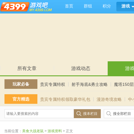
首页
群组
积分
游戏
所有文章
游戏动态
游
玩家必备
贵宾专属特权
射手海底&勇士攻略
魔塔150
官方精选
贵宾专属特权领取豪华礼包
漫游奇境攻略
中
搜本栏目
搜全部栏目
当前位置：
美食大战老鼠
>
游戏资料
> 正文