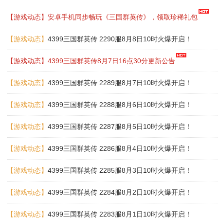
【游戏动态】
安卓手机同步畅玩《三国群英传》，领取珍稀礼包
【游戏动态】
4399三国群英传 2290服8月8日10时火爆开启！
【游戏动态】
4399三国群英传8月7日16点30分更新公告
【游戏动态】
4399三国群英传 2289服8月7日10时火爆开启！
【游戏动态】
4399三国群英传 2288服8月6日10时火爆开启！
【游戏动态】
4399三国群英传 2287服8月5日10时火爆开启！
【游戏动态】
4399三国群英传 2286服8月4日10时火爆开启！
【游戏动态】
4399三国群英传 2285服8月3日10时火爆开启！
【游戏动态】
4399三国群英传 2284服8月2日10时火爆开启！
【游戏动态】
4399三国群英传 2283服8月1日10时火爆开启！