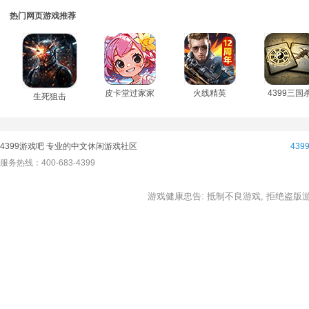
热门网页游戏推荐
皮卡堂过家家
火线精英
4399三国
生死狙击
4399游戏吧 专业的中文休闲游戏社区
43
服务热线：400-683-4399
游戏健康忠告: 抵制不良游戏, 拒绝盗版游