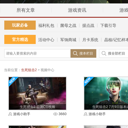
所有文章
游戏资讯
游
玩家必备
福利礼包
菌母之战
据点战
下载引导
官方精选
活动中心
军饷商城
月卡系统
晶核/记忆样
搜本栏目
搜全部栏目
当前位置：
生死狙击2
> 视频中心
生死狙击2 公测CG视频
生死狙击2 7月9日版本
游戏小助手
3660
游戏小助手