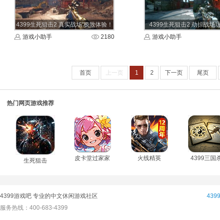
4399生死狙击2 真实战场 极致体验！
4399生死狙击2 劫掠战场
游戏小助手
2180
游戏小助手
首页
上一页
1
2
下一页
尾页
热门网页游戏推荐
皮卡堂过家家
火线精英
4399三国
生死狙击
4399游戏吧 专业的中文休闲游戏社区
43
服务热线：400-683-4399