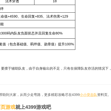
法术穿透
18
羁绊
命值+4590、生命回复+835、法术伤害+129
技能
300码内队友负面状态并且回复生命80%
回复值（包含基础值、羁绊值、勋章值）提升100%
功能，要擅于辅助队友，由于自身输出的不足，只有在保障队友存活的情况下
帮助到大家，从而少走弯路，更多精彩攻略尽在4399
小小突击队
资料页。
网页游戏
就上4399游戏吧