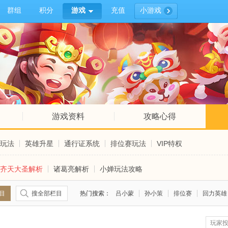
群组
积分
游戏
充值
小游戏
游戏资料
攻略心得
玩法
英雄升星
通行证系统
排位赛玩法
VIP特权
齐天大圣解析
诸葛亮解析
小婵玩法攻略
目
搜全部栏目
热门搜索：
吕小蒙
孙小策
排位赛
回力英雄
玩家