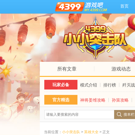
首页
所有文章
游戏动态
玩家必备
模式介绍
排行榜
歼灭战
官方精选
神将姜维攻略
孙策攻略
搜本栏
当前位置：
小小突击队
>
英雄大全
> 正文