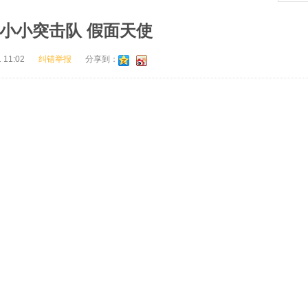
99小小突击队 假面天使
 11:02
纠错举报
分享到：