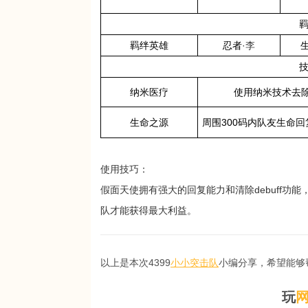
羁绊英雄
忍者
·李
生
纳米医疗
使用纳米技术去除
生命之源
周围300码内队友生命
使用技巧：
假面天使拥有强大的回复能力和清除debuff
队才能获得最大利益。
以上是本次4399
小小突击队
小编分享，希望能够
玩