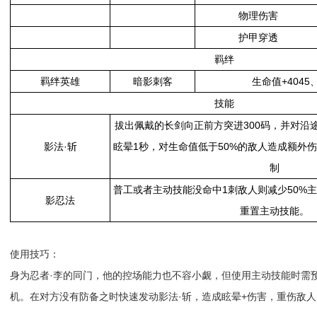
物理伤害
护甲穿透
羁绊
羁绊英雄
暗影刺客
生命值+4045
技能
拔出佩戴的长剑向正前方突进300码，并对沿途
影法·斩
眩晕1秒，对生命值低于50%的敌人造成额外
制
普工或者主动技能没命中1刺敌人则减少50%
影忍法
重置主动技能。
使用技巧：
身为忍者·李的同门，他的控场能力也不容小觑，但使用主动技能时需
机。在对方没有防备之时快速发动影法·斩，造成眩晕+伤害，重伤敌