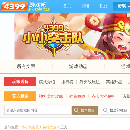
首页
群组
积分
游戏
所有文章
游戏动态
游
玩家必备
模式介绍
排行榜
歼灭战玩法
英雄升星
官方精选
神将姜维攻略
孙策攻略
齐天大圣解析
诸
搜本栏目
搜全部栏目
当前位置：
小小突击队
>
英雄大全
> 正文