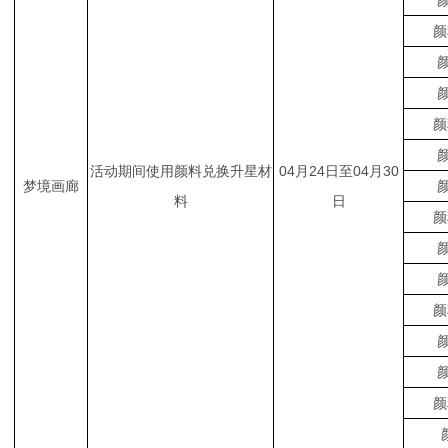
颜
颜
颜
颜
颜
颜
活动期间使用颜料兑换升星材
04月24日至04月30
梦境画廊
颜
料
日
颜
颜
颜
颜
颜
颜
颜