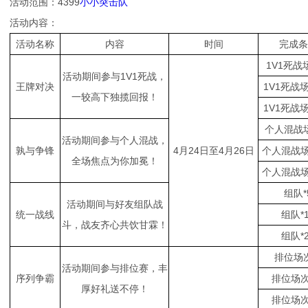
活动范围：4399
小小突击队
活动内容：
活动名称
内容
时间
完成条
1V1死战
活动期间参与1V1死战，
王牌对决
1V1死战场
一较高下独揽回报！
1V1死战场
个人混战场
活动期间参与个人混战，
孰与争锋
4月24日至4月26日
个人混战场
全场焦点为你加冕！
个人混战场
组队*
活动期间与好友组队战
统一战线
组队*
斗，战友齐心共饮甘霖！
组队*
排位场次
活动期间参与排位赛，丰
序列争霸
排位场次
厚好礼送不停！
排位场次