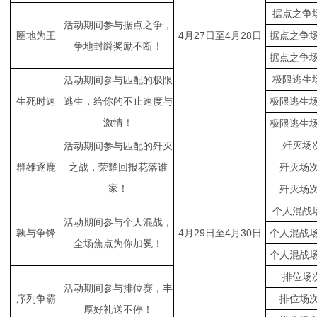
据点之争场
活动期间参与据点之争，
圈地为王
4月27日至4月28日
据点之争场
争地封爵奖励不断！
据点之争场
极限逃生场
活动期间参与匹配的极限
生死时速
逃生，给你的不止速度与
极限逃生场
激情！
极限逃生场
歼灭场次
活动期间参与匹配的歼灭
群雄逐鹿
之战，荣耀回报花落谁
歼灭场次
家！
歼灭场次
个人混战场
活动期间参与个人混战，
孰与争锋
4月29日
至4月30日
个人混战场
全场焦点为你加冕！
个人混战场
排位场次
活动期间参与排位赛，丰
序列争霸
排位场次
厚好礼送不停！