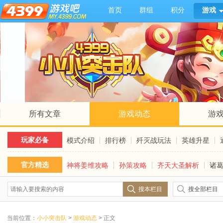
首页
群组
积分
游戏
所有文章
游戏动态
游
玩家必备
模式介绍
排行榜
歼灭战玩法
英雄升星
官方精选
神将姜维攻略
孙策攻略
齐天大圣解析
诸
搜本栏目
搜全部栏目
当前位置：
小小突击队
>
游戏动态
> 正文