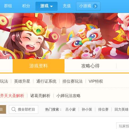
群组
积分
游戏
充值
小游戏
游戏资料
攻略心得
玩法
英雄升星
通行证系统
排位赛玩法
VIP特权
齐天大圣解析
诸葛亮解析
小婵玩法攻略
目
搜全部栏目
热门搜索：
吕小蒙
孙小策
排位赛
回力英雄
玩家