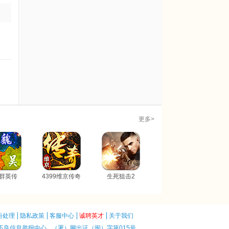
更多>
群英传
4399维京传奇
生死狙击2
纷处理
隐私政策
客服中心
诚聘英才
关于我们
不良信息举报中心
（署）网出证（闽）字第015号