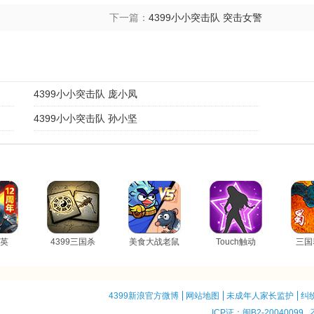
下一篇：
4399小小突击队 突击女警
4399小小突击队 庞小凤
4399小小突击队 孙小坚
英
4399三国杀
美食大战老鼠
Touch触动
三国
4399新浪官方微博
网站地图
未成年人家长监护
纠
ICP证：闽B2-20040099