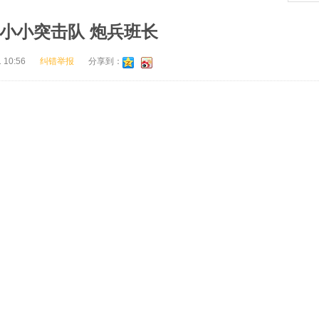
99小小突击队 炮兵班长
 10:56
纠错举报
分享到：