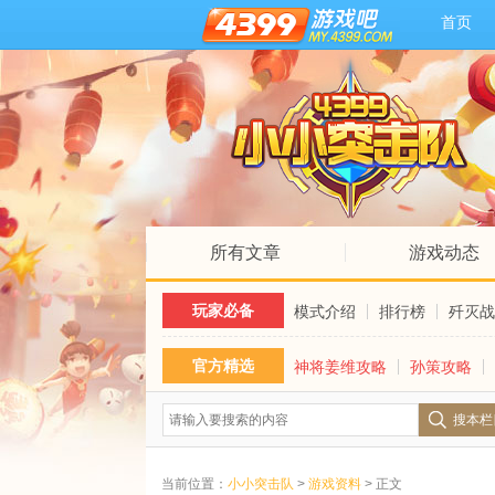
首页
所有文章
游戏动态
玩家必备
模式介绍
排行榜
歼灭战
官方精选
神将姜维攻略
孙策攻略
搜本栏
当前位置：
小小突击队
>
游戏资料
> 正文