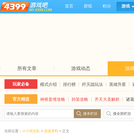
首页
群组
积分
游戏
所有文章
游戏动态
游
玩家必备
模式介绍
排行榜
歼灭战玩法
英雄升星
官方精选
神将姜维攻略
孙策攻略
齐天大圣解析
诸
搜本栏目
搜全部栏目
当前位置：
小小突击队
>
游戏资料
> 正文