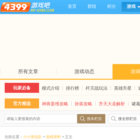
首页
群组
积分
游戏
所有文章
游戏动态
游
玩家必备
模式介绍
排行榜
歼灭战玩法
英雄升星
官方精选
神将姜维攻略
孙策攻略
齐天大圣解析
诸
搜本栏目
搜全部栏目
当前位置：
小小突击队
>
游戏资料
> 正文