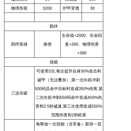
物理伤害
3200
护甲穿透
30
羁绊
生命值+2000、生命回
羁绊英雄
唐僧
复+260、物理伤害
+380
技能
可使用3次,每次提升自身30%攻击和
破甲（无法叠加）,第一次向前冲刺
500码且命中目标时造成350%伤害,第
三连击破
二次向前冲刺550码命中造成450%伤
害和2.5秒减速,第三次使用造成550%
范围伤害和2秒眩晕
每释放一次技能（含军备）获得一层