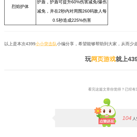
护盾，护盾可提升60%伤害减免/爆伤
烈焰护体
减免，并在2秒内对周围260码敌人每
0.5秒造成225%伤害
以上是本次4399
小小突击队
小编分享，希望能够帮助到大家，从而少走
玩
网页游戏
就上43
看完这篇文章你觉得？已经有1
104
人