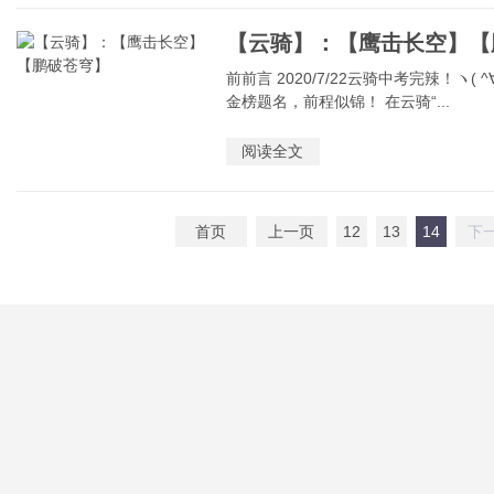
【云骑】：【鹰击长空】【
前前言 2020/7/22云骑中考完辣！ヽ(
金榜题名，前程似锦！ 在云骑“...
阅读全文
首页
上一页
12
13
14
下