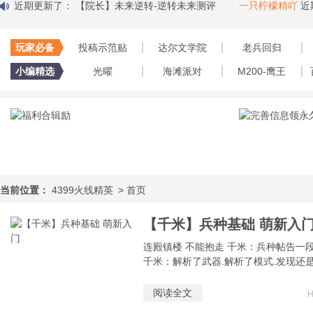
去
近期更新了：
【院长】未来逆转-逆转未来测评
一只柠檬精吖
近期
玩家必备
投稿示范贴
达尔文学院
老兵回归
小编精选
光曜
海滩派对
M200-鹰王
当前位置：
4399火线精英
>
首页
【千米】兵种基础 萌新入
连殿镇楼 不能抱走 千米：兵种帖告一
千米：解析了武器.解析了模式.发现还是我
阅读全文