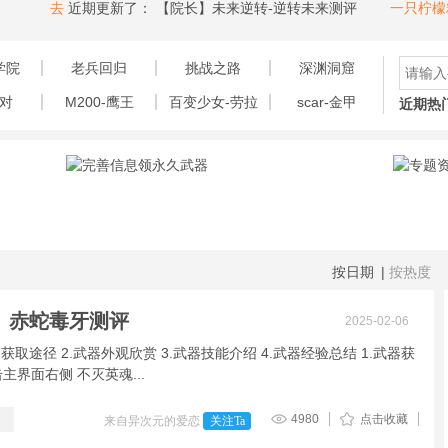
去
近期更新了：
【院长】未来逆转-逆转未来测评
一只柠檬精吖
学院
老兵回归
挑战之路
深渊洞窟
对
M200-鹰王
百变少女-劳拉
scar-金甲
近期热
按日期
|
按热度
】赤蛇毒牙测评
2025-02-06
器获取途径 2.武器外观欣赏 3.武器技能介绍 4.武器经验总结 1.武器获
主界面右侧 不灭英魂...
4980
点击收藏
来自异次元的爱恋
关注Ta