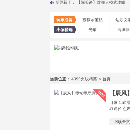
嘟嘟”—— 积木科技测评
去
近期更新了：
【院长谈】炸弹人模式攻略
玩家必备
投稿示范贴
达尔文
小编精选
光曜
海滩派
当前位置：
4399火线精英
>
首页
【辰风
目录 1.武
取途径 点击
阅读全文