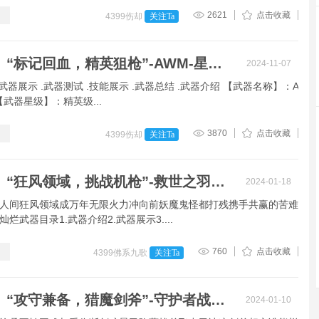
2621
点击收藏
4399伤却
关注Ta
【伤却】“标记回血，精英狙枪”-AWM-星河测试
2024-11-07
.武器展示 .武器测试 .技能展示 .武器总结 .武器介绍 【武器名称】：A
【武器星级】：精英级...
3870
点击收藏
4399伤却
关注Ta
【九歌】“狂风领域，挑战机枪”-救世之羽武器测评。
2024-01-18
人间狂风领域成万年无限火力冲向前妖魔鬼怪都打残携手共赢的苦难
烂武器目录1.武器介绍2.武器展示3....
760
点击收藏
4399佛系九歌
关注Ta
【九歌】“攻守兼备，猎魔剑斧”-守护者战斧[铸]测评。
2024-01-10