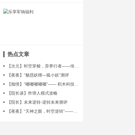
热点文章
【次元】时空穿梭，异界行者——传说角色贝瑟测评
【夜夜】“魅惑妖狸—狐小妖”测评
【痴情】“嘟嘟嘟嘟嘟”—— 积木科技测评
【院长谈】炸弹人模式攻略
【院长】未来逆转-逆转未来测评
【夜夜】“天神之眼，时空逆转”——浩日战神测评