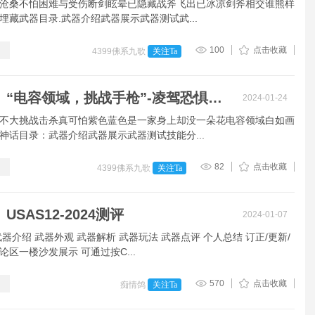
沧桑不怕困难与受伤断剑眩晕已隐藏战斧飞出已冰凉剑斧相交谁熊样
埋藏武器目录.武器介绍武器展示武器测试武...
100
点击收藏
4399佛系九歌
关注Ta
【九歌】“电容领域，挑战手枪”-凌驾恐惧武器测评。
2024-01-24
不大挑战击杀真可怕紫色蓝色是一家身上却没一朵花电容领域白如画
神话目录：武器介绍武器展示武器测试技能分...
82
点击收藏
4399佛系九歌
关注Ta
USAS12-2024测评
2024-01-07
器介绍 武器外观 武器解析 武器玩法 武器点评 个人总结 订正/更新/
论区一楼沙发展示 可通过按C...
570
点击收藏
痴情鸽
关注Ta