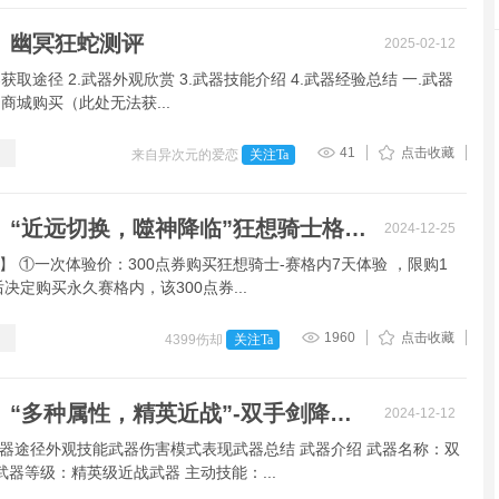
】幽冥狂蛇测评
2025-02-12
器获取途径 2.武器外观欣赏 3.武器技能介绍 4.武器经验总结 一.武器
.商城购买（此处无法获...
41
点击收藏
来自异次元的爱恋
关注Ta
【伤却】“近远切换，噬神降临”狂想骑士格内。
2024-12-25
】 ①一次体验价：300点券购买狂想骑士-赛格内7天体验 ，限购1
决定购买永久赛格内，该300点券...
1960
点击收藏
4399伤却
关注Ta
【伤却】“多种属性，精英近战”-双手剑降临测评
2024-12-12
器途径外观技能武器伤害模式表现武器总结 武器介绍 武器名称：双
武器等级：精英级近战武器 主动技能：...