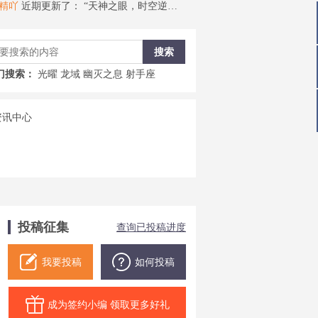
近期更新了：
“天神之眼，时空逆转”——浩日战神测评
来场异次元的恋爱
近期更新了
门搜索：
光曜
龙域
幽灭之息
射手座
投稿征集
查询已投稿进度
我要投稿
如何投稿
成为签约小编 领取更多好礼