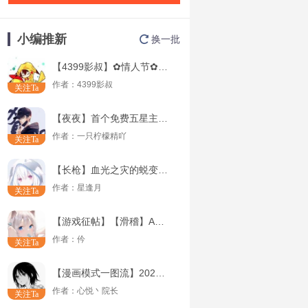
小编推新
换一批
【4399影叔】✿情人节✿蔚蓝测评
作者：
4399影叔
关注Ta
【夜夜】首个免费五星主武器---M762-空之境解析（申精）
作者：
一只柠檬精吖
关注Ta
【长枪】血光之灾的蜕变——信念-血与光II解析
作者：
星逢月
关注Ta
【游戏征帖】【滑稽】AK天蝎座&AR15赵云双解析
作者：
仱
关注Ta
【漫画模式一图流】2020年7月上半年版本生化猎魔武器推荐
作者：
心悦丶院长
关注Ta