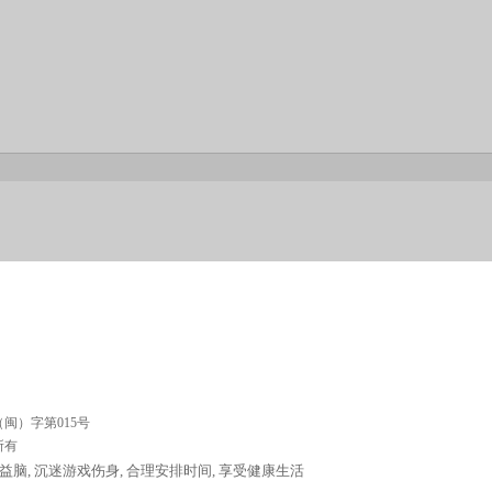
闽）字第015号
权所有
益脑, 沉迷游戏伤身, 合理安排时间, 享受健康生活