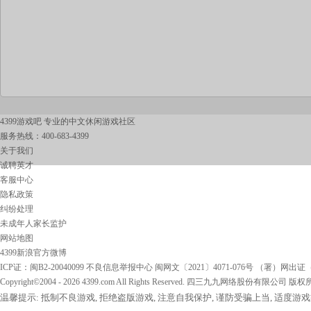
4399游戏吧 专业的中文休闲游戏社区
服务热线：400-683-4399
关于我们
诚聘英才
客服中心
隐私政策
纠纷处理
未成年人家长监护
网站地图
4399新浪官方微博
ICP证：闽B2-20040099
不良信息举报中心
闽网文〔2021〕4071-076号
（署）网出证（
Copyright©2004 -
2026 4399.com All Rights Reserved. 四三九九网络股份有限公司 版
温馨提示: 抵制不良游戏, 拒绝盗版游戏, 注意自我保护, 谨防受骗上当, 适度游戏