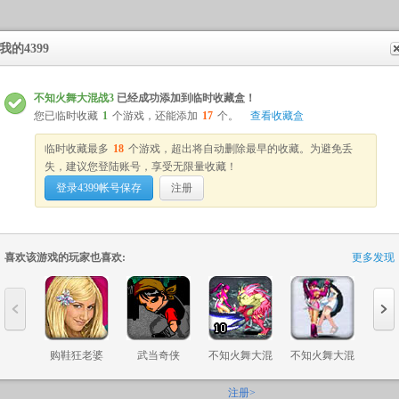
我的4399
提点意
不知火舞大混战3
已经成功添加到临时收藏盒！
您已临时收藏
1
个游戏，还能添加
17
个。
查看收藏盒
临时收藏最多
18
个游戏，超出将自动删除最早的收藏。为避免丢
失，建议您登陆账号，享受无限量收藏！
登录4399帐号保存
注册
喜欢该游戏的玩家也喜欢:
更多发现
购鞋狂老婆
武当奇侠
不知火舞大混
不知火舞大混
时尚
战10
战9