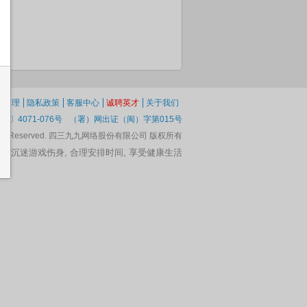
纷处理
隐私政策
客服中心
诚聘英才
关于我们
1〕4071-076号
（署）网出证（闽）字第015号
 Rights Reserved. 四三九九网络股份有限公司 版权所有
脑, 沉迷游戏伤身, 合理安排时间, 享受健康生活
圣诞装扮
羊绒公主装
春季荷兰之旅
女孩的夏日时
粉红甜心公主
日
光