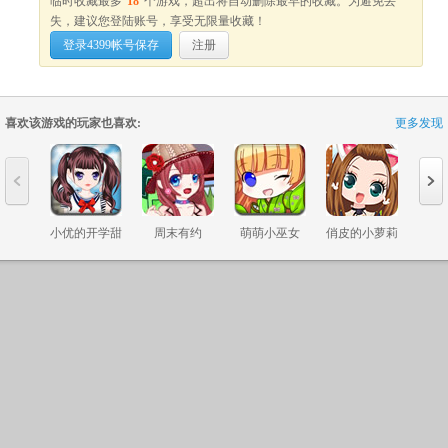
临时收藏最多
18
个游戏，超出将自动删除最早的收藏。为避免丢
失，建议您登陆账号，享受无限量收藏！
登录4399帐号保存
注册
喜欢该游戏的玩家也喜欢:
更多发现
4399新浪官方微博
网站地图
未成年人家长监护
纠
ICP证：闽B2-20040099
不良信息举报中心
闽网文〔202
Copyright©2004 -
2026 4399.com All
提示: 抵制不良游戏, 拒绝盗版游戏, 注意自我保护, 谨防受骗上当, 适度游戏益
小优的开学甜
周末有约
萌萌小巫女
俏皮的小萝莉
萝莉
蜜混搭