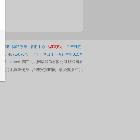
纷处理
隐私政策
客服中心
诚聘英才
关于我们
1〕4071-076号
（署）网出证（闽）字第015号
 Rights Reserved. 四三九九网络股份有限公司 版权所有
脑, 沉迷游戏伤身, 合理安排时间, 享受健康生活
舞会面具
芭比宝贝万圣
芭比宝贝的
做给妈妈的卡
万圣节可爱装
美
节购物
DIY礼物
片