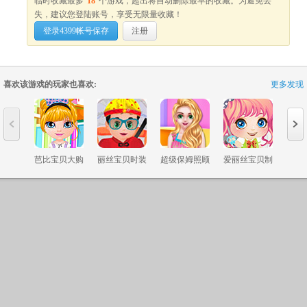
临时收藏最多
18
个游戏，超出将自动删除最早的收藏。为避免丢
失，建议您登陆账号，享受无限量收藏！
登录4399帐号保存
注册
喜欢该游戏的玩家也喜欢:
更多发现
4399新浪官方微博
网站地图
未成年人家长监护
纠
ICP证：闽B2-20040099
不良信息举报中心
闽网文〔202
Copyright©2004 -
2026 4399.com All
提示: 抵制不良游戏, 拒绝盗版游戏, 注意自我保护, 谨防受骗上当, 适度游戏益
芭比宝贝大购
丽丝宝贝时装
超级保姆照顾
爱丽丝宝贝制
制作
物
秀
宝贝
作礼服