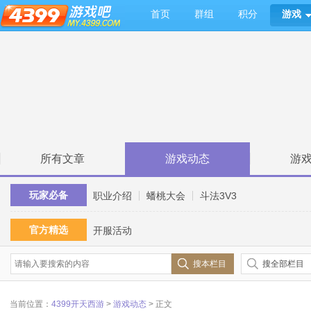
首页
群组
积分
游戏
所有文章
游戏动态
游
玩家必备
职业介绍
蟠桃大会
斗法3V3
官方精选
开服活动
搜本栏目
搜全部栏目
当前位置：
4399开天西游
>
游戏动态
> 正文