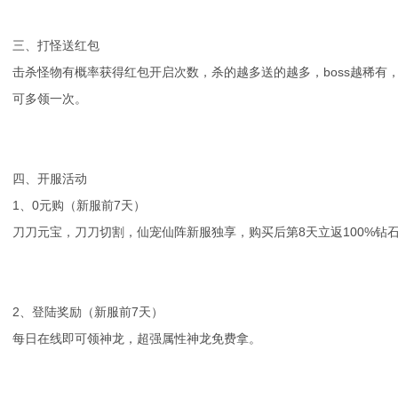
三、打怪送红包
击杀怪物有概率获得红包开启次数，杀的越多送的越多，boss越稀有
可多领一次。
四、开服活动
1、0元购（新服前7天）
刀刀元宝，刀刀切割，仙宠仙阵新服独享，购买后第8天立返100%钻
2、登陆奖励（新服前7天）
每日在线即可领神龙，超强属性神龙免费拿。