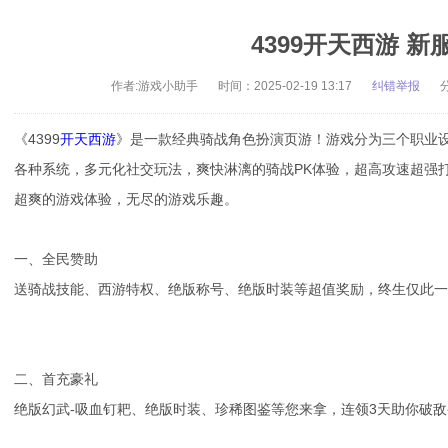
4399开天西游 
作者:游戏小助手
时间：2025-02-19 13:17
纠错举报
《4399
开天西游
》是一款经典骑战角色扮演页游！游戏分为三个职业设
各种系统，多元化社交玩法，爽快淋漓的骑战PK体验，超高攻速超强
超爽的游戏体验，无尽的游戏乐趣。
一、全民赞助
送骑战技能、西游特权、绝版称号、绝版时装等超值奖励，终生仅此一
二、首充豪礼
绝版幻武-吸血钉耙、绝版时装、珍稀图鉴等您来拿，连领3天助你破