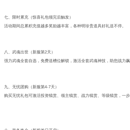
七、限时累充（惊喜礼包领完后触发）
活动期间总累积充值越多奖励越丰富，各种明珍贵道具好礼送不停。
八、武魂出世（新服第2天）
强力武魂全套自选，免费送槽位解锁，激活全套武魂神技，助您战力飙
九、无忧团购（新服
第
4-7天
）
购买无忧礼包可激活投资犒赏、领主犒赏、战力犒赏、等级犒赏，一步