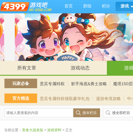
首页
群组
积分
游戏
所有文章
游戏动态
游
玩家必备
贵宾专属特权
射手海底&勇士攻略
魔塔150
官方精选
贵宾专属特权领取豪华礼包
漫游奇境攻略
中
搜本栏目
搜全部栏目
当前位置：
美食大战老鼠
>
游戏资料
> 正文