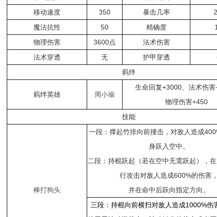
移动速度
350
暴击几率
魔法抗性
50
精确度
物理伤害
3600点
法术伤害
法术穿透
无
护甲穿透
羁绊
生命回复+3000、法术伤害+
羁绊英雄
周小瑜
物理伤害+450
技能
一段：撑起竹排向前撞击，对敌人造成400
身跃入空中。
二段：持棍跃起（若在空中无需跃起），在
行攻击对敌人造成600%的伤害
棒打狗头
并在命中后跃向指定方向。
三段：持棍向前横扫对敌人造成1000%伤