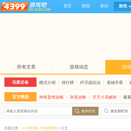
首页
群组
积分
游戏
所有文章
游戏动态
游
玩家必备
模式介绍
排行榜
歼灭战玩法
英雄升星
官方精选
神将姜维攻略
孙策攻略
齐天大圣解析
诸
搜本栏目
搜全部栏目
当前位置：
小小突击队
>
游戏资料
> 正文