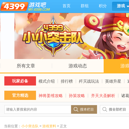
首页
群组
积分
游戏
所有文章
游戏动态
游
玩家必备
模式介绍
排行榜
歼灭战玩法
英雄升星
官方精选
神将姜维攻略
孙策攻略
齐天大圣解析
诸
搜本栏目
搜全部栏目
当前位置：
小小突击队
>
游戏资料
> 正文