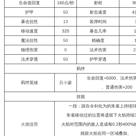
生命值回复
160点/秒
射程
9
护甲
50
射击速度
4
暴击抗性
13
装弹时间
移动速度
320
暴击几率
魔法抗性
50
精确度
物理伤害
0
法术伤害
2
法术穿透
50
护甲穿透
羁绊
生命回复+5000、法术伤害
羁绊英雄
吕小蒙
、普通伤害+200
技能
一段：踩在令剑化为的朱雀上持续5
朱雀移动过的位置将遗留下火焰持续
火烧连营
火焰对范围内的敌人造成每0.2秒400%
残留火焰在同一区域叠加。