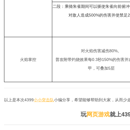
二段：乘骑朱雀期间可以驱使朱雀向前俯冲
对敌人造成500%的伤害并使禁足
对火焰伤害减伤80%。
火焰掌控
普攻附带灼烧效果每0.3秒150%的伤害并
甲，可叠加5层
以上是本次4399
小小突击队
小编分享，希望能够帮助到大家，从而少走
玩
网页游戏
就上43