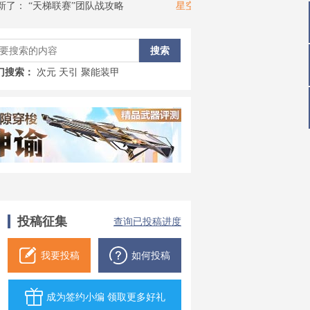
梯联赛”团队战攻略
星空、般若大大
近期更新了：
“冒险角色”选择
门搜索：
次元
天引
聚能装甲
投稿征集
查询已投稿进度
我要投稿
如何投稿
成为签约小编 领取更多好礼