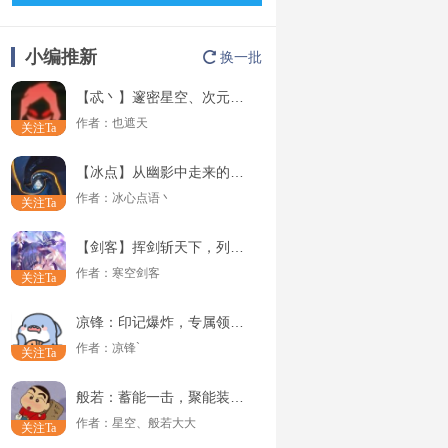
小编推新
换一批
【忒丶】邃密星空、次元初现——次元狂欢活动简测！
作者：
也遮天
关注Ta
【冰点】从幽影中走来的使者——收割者测评
作者：
冰心点语丶
关注Ta
【剑客】挥剑斩天下，列阵破鬼神————猎犬
作者：
寒空剑客
关注Ta
凉锋：印记爆炸，专属领域-次元之星评测
作者：
凉锋`
关注Ta
般若：蓄能一击，聚能装甲评测！
作者：
星空、般若大大
关注Ta