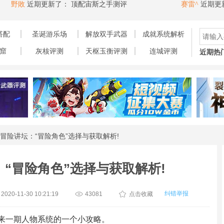
期更新了：
顶配宙斯之手测评
赛雷^
近期更新了：
“天
搭配
圣诞游乐场
解放双手武器
成就系统解析
窟
灰核评测
天枢玉衡评测
连城评测
近期热
冒险讲坛：“冒险角色”选择与获取解析!
“冒险角色”选择与获取解析!
纠错举报
020-11-30 10:21:19
43081
点击收藏
来一期人物系统的一个小攻略。