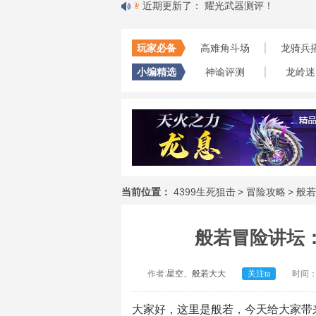
取解析
一色彩羽❀
近期更新了：
耀光武器测评！
野敗
近
玩家必备
高难角斗场
龙骑兵
小编精选
神谕评测
龙岭迷
当前位置：
4399生死狙击
>
冒险攻略
>
般若
般若冒险讲坛：
作者:
星空、般若大大
关注ta
时间：2
大
家好，这里是般若，今天给大家带