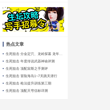
热点文章
生死狙击 分金定穴、龙岭探墓 龙年副本浅析
生死狙击 年度传说武器神谕评测
生死狙击 顶配宙斯之手测评
生死狙击 冒险海岛1~7关跳关潜行
生死狙击 枪法提升训练第三期
生死狙击 顶配天穹信标详测