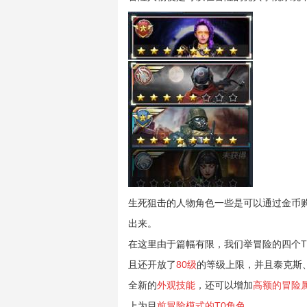
生死狙击的人物角色一些是可以通过金币
出来。
在这里由于篇幅有限，我们举
冒险的四个
T
且还开放了
80级
的等级上限，并且泰克斯
全新的
外观技能
，还可以增加
高额的冒险
上为
目
前冒险模式的
T0角色
。